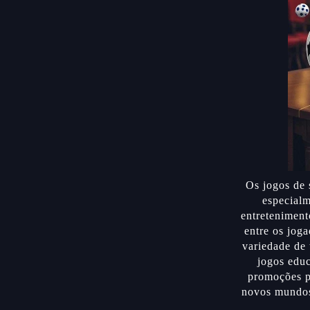
Os jogos de 
especialm
entretenimen
entre os joga
variedade de 
jogos educ
promoções pa
novos mundos,