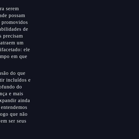
ara serem
dade possam
te promovidos
bilidades de
s precisam
e atraem um
ifacetado: ele
tempo em que
nsão do que
ir incluídos e
ofundo do
ança e mais
expandir ainda
e entendemos
jogo que não
vem ser seus