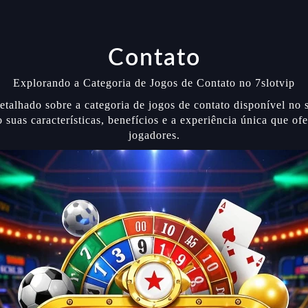
Contato
Explorando a Categoria de Jogos de Contato no 7slotvip
talhado sobre a categoria de jogos de contato disponível no s
 suas características, benefícios e a experiência única que of
jogadores.