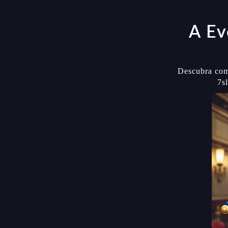
A Ev
Descubra como
7s