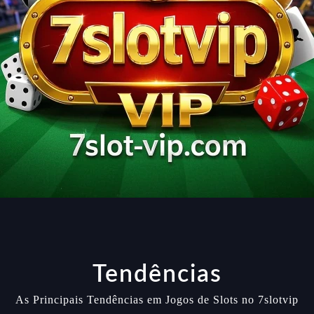
Tendências
As Principais Tendências em Jogos de Slots no 7slotvip