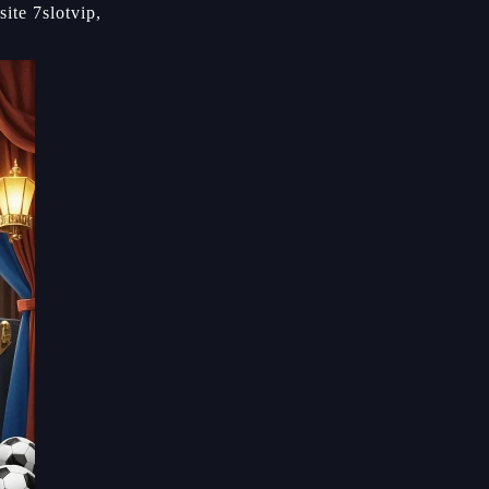
ite 7slotvip,